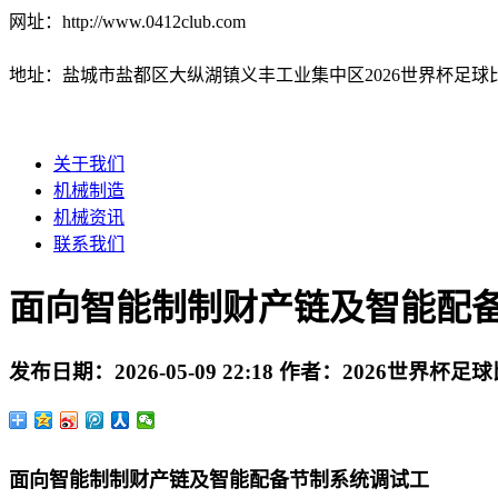
网址：http://www.0412club.com
地址：盐城市盐都区大纵湖镇义丰工业集中区2026世界杯足球比
关于我们
机械制造
机械资讯
联系我们
面向智能制制财产链及智能配
发布日期：
2026-05-09 22:18
作者：
2026世界杯足球
面向智能制制财产链及智能配备节制系统调试工