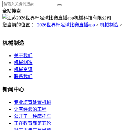
全站搜索
您当前的位置 ：
2026世界杯足球比赛直播app
>
机械制造
>
机械制造
关于我们
机械制造
机械资讯
联系我们
新闻中心
专业培育处置机械
让有经验的工程
公开了一种摩托车
正在教育部第五轮