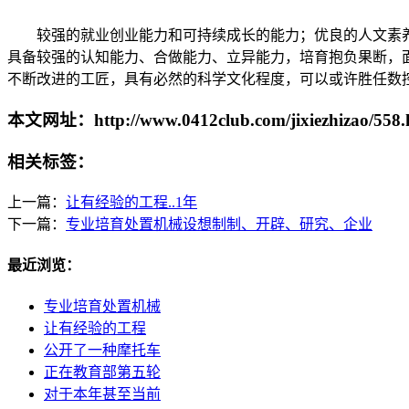
较强的就业创业能力和可持续成长的能力；优良的人文素养
具备较强的认知能力、合做能力、立异能力，培育抱负果断，
不断改进的工匠，具有必然的科学文化程度，可以或许胜任数
本文网址：http://www.0412club.com/jixiezhizao/558.
相关标签：
上一篇：
让有经验的工程..1年
下一篇：
专业培育处置机械设想制制、开辟、研究、企业
最近浏览：
专业培育处置机械
让有经验的工程
公开了一种摩托车
正在教育部第五轮
对于本年甚至当前