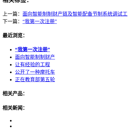
相关标签：
上一篇：
面向智能制制财产链及智能配备节制系统调试工
下一篇：
“我第一次注册”
最近浏览：
“我第一次注册”
面向智能制制财产
让有经验的工程
公开了一种摩托车
正在教育部第五轮
相关产品：
相关新闻：