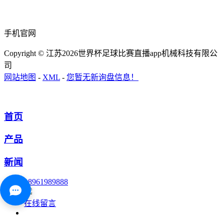
手机官网
Copyright © 江苏2026世界杯足球比赛直播app机械科技有限公
司
网站地图
-
XML
-
您暂无新询盘信息！
首页
产品
新闻
18961989888
在线留言