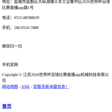
地址：盐城市盐都区大纵湖镇义丰工业集中区2026世界杯足球
比赛直播app路1号
电话：0515-88588029
手机：180-0510-7888
微信扫一扫
手机官网
Copyright © 江苏2026世界杯足球比赛直播app机械科技有限公
司
网站地图
-
XML
-
您暂无新询盘信息！
首页