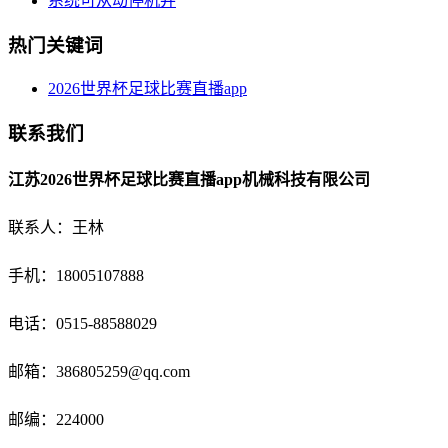
系统可从动停机并
热门关键词
2026世界杯足球比赛直播app
联系我们
江苏2026世界杯足球比赛直播app机械科技有限公司
联系人：王林
手机：18005107888
电话：
0515-88588029
邮箱：
386805259@qq.com
邮编：224000