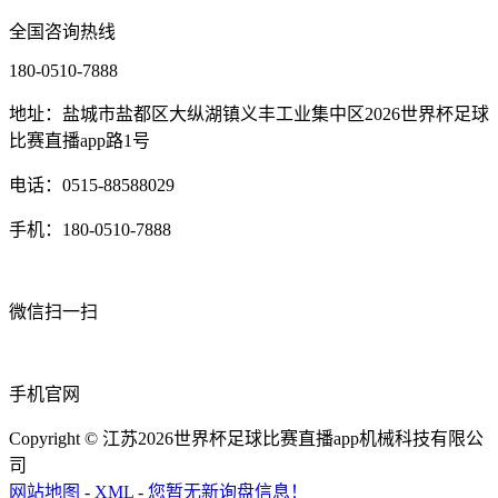
全国咨询热线
180-0510-7888
地址：盐城市盐都区大纵湖镇义丰工业集中区2026世界杯足球
比赛直播app路1号
电话：0515-88588029
手机：180-0510-7888
微信扫一扫
手机官网
Copyright © 江苏2026世界杯足球比赛直播app机械科技有限公
司
网站地图
-
XML
-
您暂无新询盘信息！