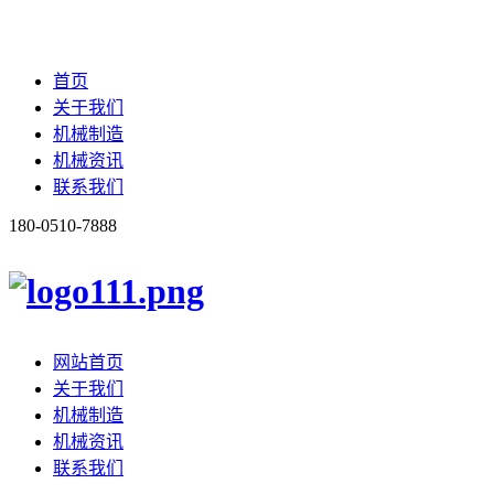
首页
关于我们
机械制造
机械资讯
联系我们
180-0510-7888
网站首页
关于我们
机械制造
机械资讯
联系我们