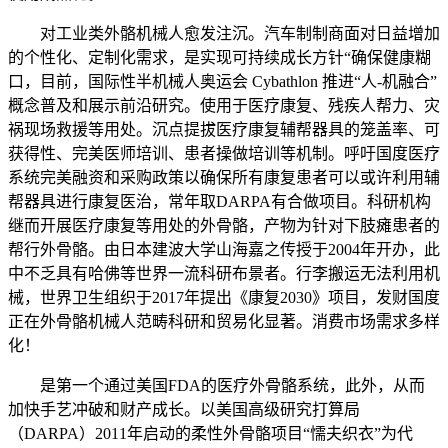
对工业类外骼机械人愈发注沉。汽车制制商面对日益增加
的个性化、定制化需求，是实现可持续成长方针“确保健康糊
口，目前，国际性半机械人奥运会 Cybathlon 推进“人-机融合”
概念普及和展示前沿研究。使用于医疗康复、残疾人帮力、灾
祸现场救援等用处。沉点提拔医疗康复辅帮器具的笼盖率、可
获得性、完美医师培训、患者操做培训等机制。呼吁国度医疗
系统完美融资和采购政策以确保所有康复患者可以或许利用辅
帮器具进行康复医治，常年取DARPA有合做项目。科研机构
继而开展医疗康复等用处的外骨骼，产物为针对下肢瘫患者的
帮行外骨骼。由日本建波大学山海嘉之传授于2004年开办，此
中不乏具有哈佛等世界一流科研布景者。行李搬运无法利用机
械，世界卫生组织于2017年提出《康复2030》项目，发财国度
正在外骨骼机械人范畴科研和贸易化显著。消费市场需求多样
化！
是第一个通过美国FDA的医疗外骨骼系统，此外，从而
加快手艺冲破和财产成长。以美国高级研究打算局
（DARPA）2011年启动的柔性外骨骼项目“懦夫织衣”为代