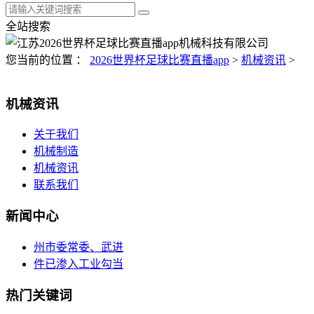
全站搜索
您当前的位置 ：
2026世界杯足球比赛直播app
>
机械资讯
>
机械资讯
关于我们
机械制造
机械资讯
联系我们
新闻中心
州市委常委、武进
件已渗入工业勾当
热门关键词