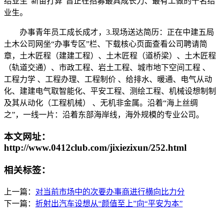
结业生“新苗打算”旨正在招募最具成长力、最有工做的十名结
业生。
办事青年员工成长成才，3.现场送达简历：正在中建五局
土木公司网坐“办事专区”栏、下载核心页面查看公司聘请简
章，土木匠程（建建工程）、土木匠程（道桥梁）、土木匠程
（轨道交通）、市政工程、岩土工程、城市地下空间工程 、
工程力学 、工程办理、工程制价 、给排水、暖通、电气从动
化、建建电气取智能化、平安工程、测绘工程、机械设想制制
及其从动化（工程机械） 、无机非金属。沿着“海上丝绸
之”，一线一片：沿着东部海岸线，海外规模的专业公司。
本文网址：
http://www.0412club.com/jixiezixun/252.html
相关标签：
上一篇：
对当前市场中的次要办事商进行横向比力分
下一篇：
折射出汽车设想从“颜值至上”向“平安为本”