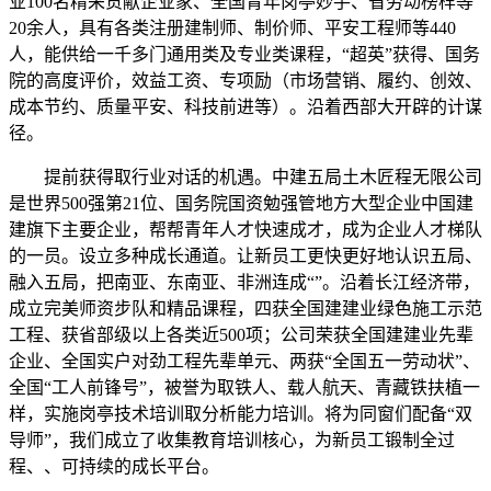
业100名精采贡献企业家、全国青年岗亭妙手、省劳动榜样等
20余人，具有各类注册建制师、制价师、平安工程师等440
人，能供给一千多门通用类及专业类课程，“超英”获得、国务
院的高度评价，效益工资、专项励（市场营销、履约、创效、
成本节约、质量平安、科技前进等）。沿着西部大开辟的计谋
径。
提前获得取行业对话的机遇。中建五局土木匠程无限公司
是世界500强第21位、国务院国资勉强管地方大型企业中国建
建旗下主要企业，帮帮青年人才快速成才，成为企业人才梯队
的一员。设立多种成长通道。让新员工更快更好地认识五局、
融入五局，把南亚、东南亚、非洲连成“”。沿着长江经济带，
成立完美师资步队和精品课程，四获全国建建业绿色施工示范
工程、获省部级以上各类近500项；公司荣获全国建建业先辈
企业、全国实户对劲工程先辈单元、两获“全国五一劳动状”、
全国“工人前锋号”，被誉为取铁人、载人航天、青藏铁扶植一
样，实施岗亭技术培训取分析能力培训。将为同窗们配备“双
导师”，我们成立了收集教育培训核心，为新员工锻制全过
程、、可持续的成长平台。