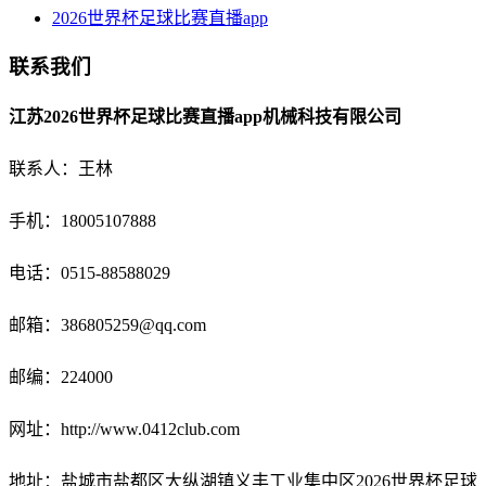
2026世界杯足球比赛直播app
联系我们
江苏2026世界杯足球比赛直播app机械科技有限公司
联系人：王林
手机：18005107888
电话：
0515-88588029
邮箱：
386805259@qq.com
邮编：224000
网址：http://www.0412club.com
地址：盐城市盐都区大纵湖镇义丰工业集中区2026世界杯足球