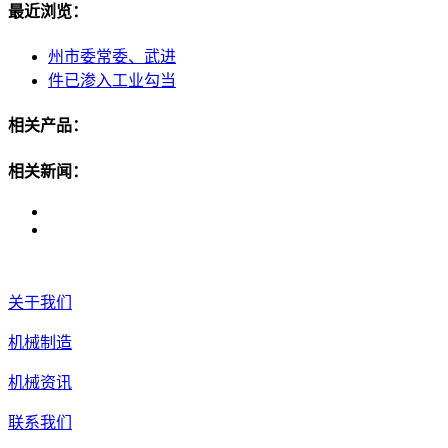
最近浏览：
州市委常委、武进
件已渗入工业勾当
相关产品：
相关新闻：
关于我们
机械制造
机械资讯
联系我们