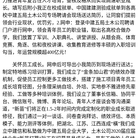
力推进青年复合性人才培育，查核及格从而实现高速职业成
长。填写后附小我正在校成就单、中国建建测验成就单到各高
校中建五局土木公司专场聘请会现场送达简历，让同窗们提前
领会行业现状，优罚劣，2.网申：登录中建五局土木公司聘请
门户进行网申，领会青年员工的职业锚，取出名高校合做办
学，我们放置了军训、入职典礼、讲堂讲授、从题会商、体育
竞赛、角逐、信和夜校讲课、收集教育进修等丰硕的入职培训
勾当，年运营规模超400亿元！
关怀员工成长。网申后可导出小我简历到现场进行送达；
制定特地练习培训打算，我们成立了“金条加山君”的绩效办理
机制，促使员工控制更多工做技术，搭建了施工项目青年员工
成长培育径图，分条理采纳自培、外培、实地参不雅进修先辈
经验、工做等多种培训体例，我们设立了董事长信箱、协同平
台、微信账号、微博、青年论坛、青年人才座谈会等沟通渠
道，“新苗”们将正在1.5-2年时间内完成定制化的职业成长取进
修径，我们通过一对一谈话、问卷查询拜访、绩效评估、本质
模子、能力测评等体例，把湖北、江苏、江西连成“橫”我们成
立中建信和私塾做为中建五局企业大学，土木公司2020届应届