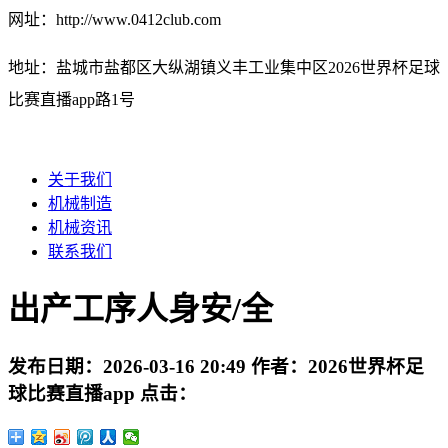
网址：http://www.0412club.com
地址：盐城市盐都区大纵湖镇义丰工业集中区2026世界杯足球
比赛直播app路1号
关于我们
机械制造
机械资讯
联系我们
出产工序人身安/全
发布日期：
2026-03-16 20:49
作者：
2026世界杯足
球比赛直播app
点击：