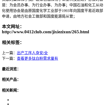
是：为会员办事、为行业办事、为办事；中国石油和化工从动
化使用协会是由原国度化学工业部于1993年向国度平易近政部
申请，由地方社会工做部和国度能源局从管；
本文网址：
http://www.0412club.com/jixiezixun/265.html
相关标签：
上一篇：
出产工序人身安/全
下一篇：
查看更多钛白粉需求量有
最近浏览：
相关产品：
相关新闻：