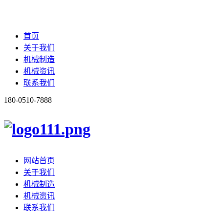
首页
关于我们
机械制造
机械资讯
联系我们
180-0510-7888
网站首页
关于我们
机械制造
机械资讯
联系我们