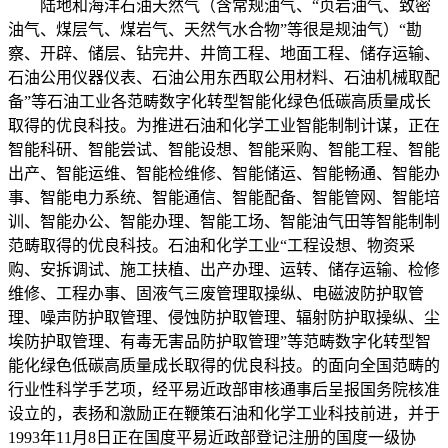
陆地和海洋石油天然气（含常规油气、“页岩油气、致密
油气、煤层气、煤岩气、天然气水合物”等很是规油气）“勘
察、开辟、储层、钻完井、井筒工程、地面工程、储存运输、
石油公用仪器仪表、石油公用东西取公用材料、石油机械取配
备”等石油工业各范畴数字化转型智能化绿色低碳高质量成长
取得的优良科技。为推进石油和化学工业智能制制计谋，正在
智能科研、智能尝试、智能设想、智能采购、智能工程、智能
出产、智能运维、智能检维修、智能储运、智能畅通、智能办
事、智能电力系统、智能通信、智能配备、智能管网、智能培
训、智能办公、智能办理、智能工场、智能油气田等智能制制
范畴取得的优良科技。石油和化学工业“工程设想、物资采
购、安拆调试、施工扶植、出产办理、运转、储存运输、检修
维修、工程办事、固液气三废管理取操纵、电磁波防护取管
理、噪声防护取管理、侵蚀防护取管理、辐射防护取操纵、尘
埃防护取管理、有毒无害品防护取管理”等范畴数字化转型智
能化绿色低碳高质量成长取得的优良科技。的面向全国范畴的
行业性科学手艺项，经平易近政部审核通事后呈报国务院核准
设立的，表扬和激励正在鞭策石油和化学工业科技前进，并于
1993年11月8日正在国度平易近政部登记注册的国度一级协