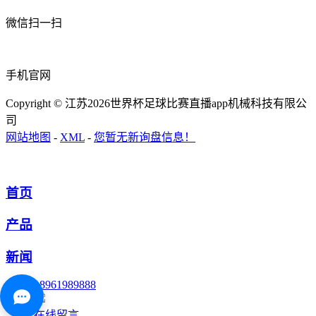
微信扫一扫
手机官网
Copyright © 江苏2026世界杯足球比赛直播app机械科技有限公
司
网站地图
-
XML
-
您暂无新询盘信息！
首页
产品
新闻
18961989888
在线留言