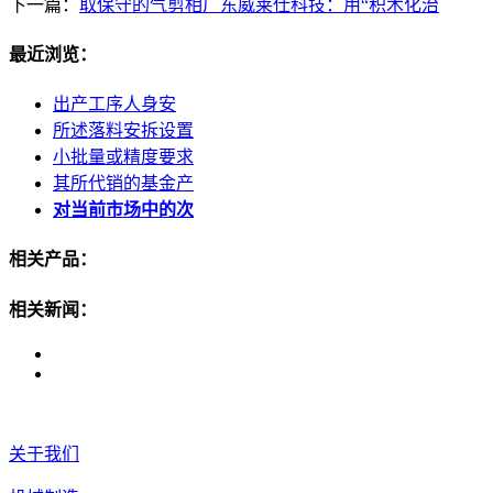
下一篇：
取保守的气剪相广东威莱仕科技：用“积木化治
最近浏览：
出产工序人身安
所述落料安拆设置
小批量或精度要求
其所代销的基金产
对当前市场中的次
相关产品：
相关新闻：
关于我们