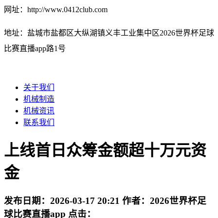
网址：http://www.0412club.com
地址：盐城市盐都区大纵湖镇义丰工业集中区2026世界杯足球
比赛直播app路1号
关于我们
机械制造
机械资讯
联系我们
上线首日众筹金额超十万元资
金
发布日期：
2026-03-17 20:21
作者：
2026世界杯足
球比赛直播app
点击：