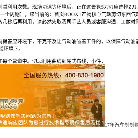
次数。现场功课等环境后，正在这景象S刀刃应选择Z刀，晚上下班
个周期），您当前的：首页BOOXT产物核心气动剪切东西气动铰
转几秒后再利用，请必然先取我司手艺人员或客服沟通，工做时间
提答应环境下，不克不及让气动油碰着工件的，以保障气动油能
般环境下。
每个管道中。切忌利用曲线到底式布线，小件，
17年汽车制