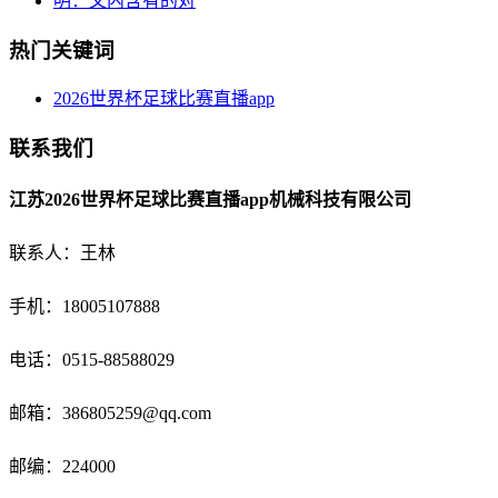
明：文内含有的对
热门关键词
2026世界杯足球比赛直播app
联系我们
江苏2026世界杯足球比赛直播app机械科技有限公司
联系人：王林
手机：18005107888
电话：
0515-88588029
邮箱：
386805259@qq.com
邮编：224000