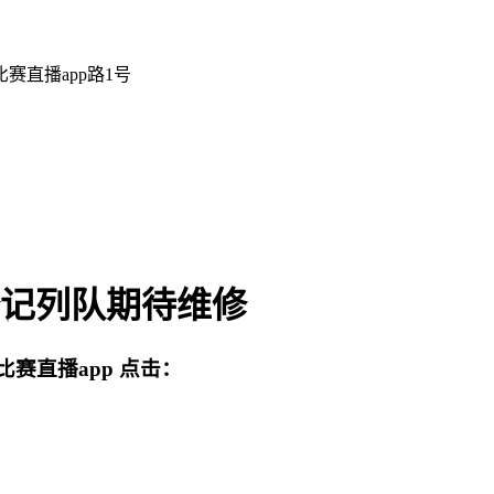
赛直播app路1号
登记列队期待维修
比赛直播app
点击：