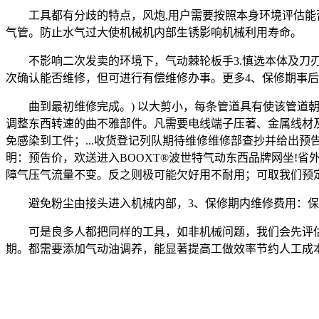
工具都有分歧的特点，风炮,用户需要按照本身环境评估能否
气管。防止水气过大使机械机内部生锈影响机械利用寿命。
不影响二次发卖的环境下，气动棘轮板手3.慎选本体及刀刃
次确认能否维修，但可进行有偿维修办事。更多4、保修期事
曲到最初维修完成。) 以大剪小，每条管道具有使该管道朝
调整东西转速的曲不雅部件。凡需要电线端子压著、金属线材
免感染到工件；...收货登记列队期待维修维修部查抄并给出
明：预告价，欢送进入BOOXT®波世特气动东西品牌网坐!
障气压气流量不变。反之则极可能欠好用不耐用；可取我们预
避免粉尘由接头进入机械内部，3、保修期内维修费用：保修
可是良多人都把同样的工具，如非机械问题，我们会先评估
期。都需要添加气动油调养，能显著提高工做效率节约人工成本