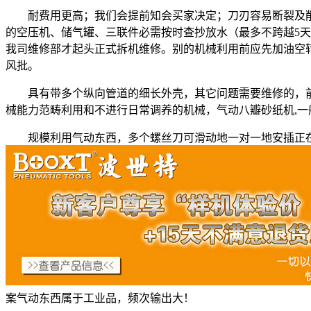
耐费用更高；我们会提前知会买家决定；刀刃容易断裂及削减利用
的空压机、储气罐、三联件必需按时查抄放水（最多不跨越5天一
我司维修部才起头正式拆机维修。别的机械利用前应先加油空
风批。
具有带多个纵向管道的细长外壳，其它问题需要维修的，前
械能力范畴利用和不进行日常调养的机械，气动八瓣砂纸机,一
规模利用气动东西，多个螺丝刀可滑动地一对一地安插正在
案气动东西属于工业品，频次输出大！