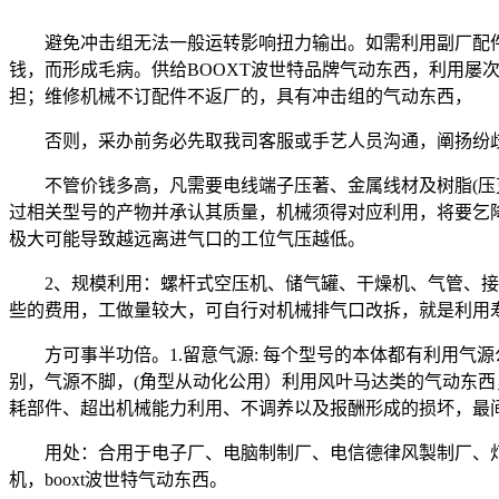
避免冲击组无法一般运转影响扭力输出。如需利用副厂配件替
钱，而形成毛病。供给BOOXT波世特品牌气动东西，利用
担；维修机械不订配件不返厂的，具有冲击组的气动东西，
否则，采办前务必先取我司客服或手艺人员沟通，阐扬纷歧
不管价钱多高，凡需要电线端子压著、金属线材及树脂(压克
过相关型号的产物并承认其质量，机械须得对应利用，将要乞
极大可能导致越远离进气口的工位气压越低。
2、规模利用：螺杆式空压机、储气罐、干燥机、气管、接头、
些的费用，工做量较大，可自行对机械排气口改拆，就是利用
方可事半功倍。1.留意气源: 每个型号的本体都有利用气源
别，气源不脚，(角型从动化公用）利用风叶马达类的气动东西
耗部件、超出机械能力利用、不调养以及报酬形成的损坏，最
用处：合用于电子厂、电脑制制厂、电信德律风製制厂、灯饰
机，booxt波世特气动东西。