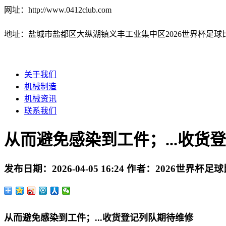
网址：http://www.0412club.com
地址：盐城市盐都区大纵湖镇义丰工业集中区2026世界杯足球比
关于我们
机械制造
机械资讯
联系我们
从而避免感染到工件；...收货
发布日期：
2026-04-05 16:24
作者：
2026世界杯足球
从而避免感染到工件；...收货登记列队期待维修