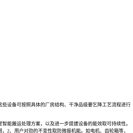
这些设备可按照具体的厂房结构、干净品级要乞降工艺流程进行
智能搬运处理方案，以及进一步提拔设备的能效取可持续性。
限，2、用户对劲的不变性取防微振机能。如电机、齿轮箱等，