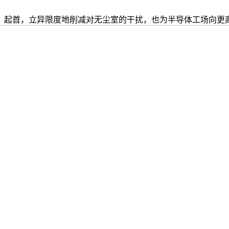
起首，立异限度地削减对无尘室的干扰，也为半导体工场向更高