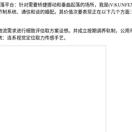
平台：针对需要矫捷挪动和垂曲起落的场所，我是(V:KUNFEN
节制系统、通信和谈的婚配。其价值次要表现正在以下几个方面
流需求进行细致评估取方案设想。并成立按期调养轨制，公用吊
统：连系视觉定位取力传感手艺，