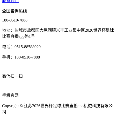
联系我们
全国咨询热线
180-0510-7888
地址：盐城市盐都区大纵湖镇义丰工业集中区2026世界杯足球
比赛直播app路1号
电话：0515-88588029
手机：180-0510-7888
微信扫一扫
手机官网
Copyright © 江苏2026世界杯足球比赛直播app机械科技有限公
司