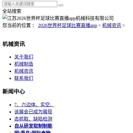
全站搜索
您当前的位置 ：
2026世界杯足球比赛直播app
>
机械资讯
>
机械资讯
关于我们
机械制造
机械资讯
联系我们
新闻中心
7、六边体、实空、
该展会已成为展现
态抓取、缺陷检测
自从研发取制制能