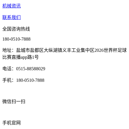
机械资讯
联系我们
全国咨询热线
180-0510-7888
地址：盐城市盐都区大纵湖镇义丰工业集中区2026世界杯足球
比赛直播app路1号
电话：0515-88588029
手机：180-0510-7888
微信扫一扫
手机官网