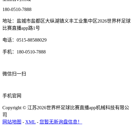
180-0510-7888
地址：盐城市盐都区大纵湖镇义丰工业集中区2026世界杯足球
比赛直播app路1号
电话：0515-88588029
手机：180-0510-7888
微信扫一扫
手机官网
Copyright © 江苏2026世界杯足球比赛直播app机械科技有限公
司
网站地图
-
XML
-
您暂无新询盘信息！