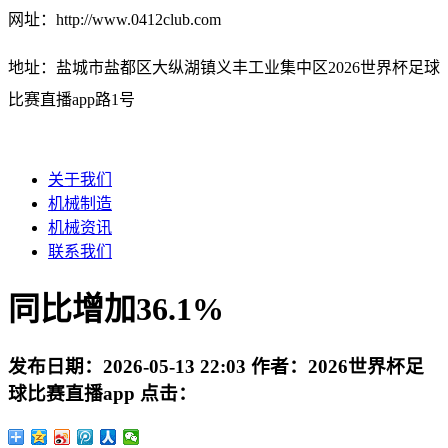
网址：http://www.0412club.com
地址：盐城市盐都区大纵湖镇义丰工业集中区2026世界杯足球
比赛直播app路1号
关于我们
机械制造
机械资讯
联系我们
同比增加36.1%
发布日期：
2026-05-13 22:03
作者：
2026世界杯足
球比赛直播app
点击：