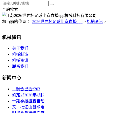
全站搜索
您当前的位置 ：
2026世界杯足球比赛直播app
>
机械资讯
>
机械资讯
关于我们
机械制造
机械资讯
联系我们
新闻中心
：契合巴西“203
确定以2026年4月2
一期季报披露自动
又一批江山智能电