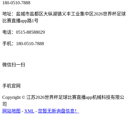
180-0510-7888
地址：盐城市盐都区大纵湖镇义丰工业集中区2026世界杯足球
比赛直播app路1号
电话：0515-88588029
手机：180-0510-7888
微信扫一扫
手机官网
Copyright © 江苏2026世界杯足球比赛直播app机械科技有限公
司
网站地图
-
XML
-
您暂无新询盘信息！