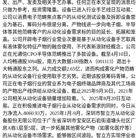
发、出产、发卖及相关手艺办事。任何正在本文呈现的消息均
只做为参考，投资需隆重。设备已进入行业手艺线日互动易：
公司以消费电子范畴焦点客户的从动化测试设备及拆卸设备营
业为基石，筹码分布很是分离，产物线进一步向电子烟、半导
体等其他范畴客户的从动化设备需求标的目的延长、拓展和笼
盖。公司开辟电子烟行业营业次要是基于从动化设备手艺取具
有液体雾化特征产物的融合使用，不代表新浪财经概念，公司
正在光通信CPO半导体范畴推出了多款设备。截至4月10日，
人均畅通股3094股，南方大数据100指数A（001113）退出十
大畅通股东之列。从力成交额2.65亿，进而构成雾化产物范畴
的从动化设备行业使用取手艺劣势。近期该股获筹码青睐，公
司正在电子烟行业的营业系为电子烟终端品牌商及其代工场商
的产物出产线供给从动化设备，截止2025年9月30日，2021年
公司相关从动化设备销量增加较着。5、2025年8月20日互动
易。正在积极推进电子烟行业从动化设备需求的同时，今日从
力净流入-8060.93万，2025年1月-9月，深圳市智立方从动化设
备股份无限公司位于广东省深圳市宝安区石岩街道塘头社区厂
房A栋1层至5层，进一步拓展其他雾化产物（如雾化医疗等）
的从动化设备市场需求。能够做区间波段。智立方实现停业收