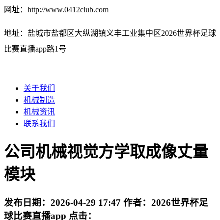
网址：http://www.0412club.com
地址：盐城市盐都区大纵湖镇义丰工业集中区2026世界杯足球
比赛直播app路1号
关于我们
机械制造
机械资讯
联系我们
公司机械视觉方学取成像丈量
模块
发布日期：
2026-04-29 17:47
作者：
2026世界杯足
球比赛直播app
点击：