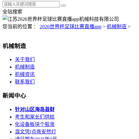
全站搜索
您当前的位置 ：
2026世界杯足球比赛直播app
>
机械制造
>
机械制造
关于我们
机械制造
机械资讯
联系我们
新闻中心
针对山区海岛县财
考生和家长们供给
化设备板块个股涨
混文凭[点亮安然灯